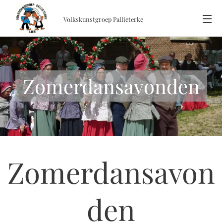
Volkskunstgroep
Pallieterke
Zomerdansavonden
Zomerdansavon
den